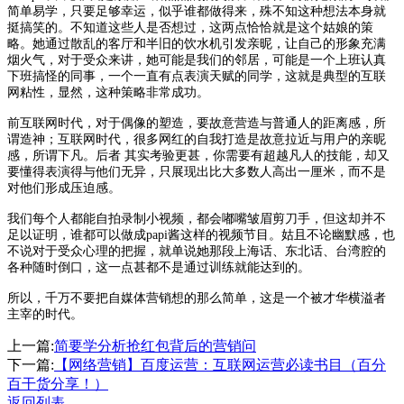
简单易学，只要足够幸运，似乎谁都做得来，殊不知这种想法本身就
挺搞笑的。不知道这些人是否想过，这两点恰恰就是这个姑娘的策
略。她通过散乱的客厅和半旧的饮水机引发亲昵，让自己的形象充满
烟火气，对于受众来讲，她可能是我们的邻居，可能是一个上班认真
下班搞怪的同事，一个一直有点表演天赋的同学，这就是典型的互联
网粘性，显然，这种策略非常成功。
前互联网时代，对于偶像的塑造，要故意营造与普通人的距离感，所
谓造神；互联网时代，很多网红的自我打造是故意拉近与用户的亲昵
感，所谓下凡。后者 其实考验更甚，你需要有超越凡人的技能，却又
要懂得表演得与他们无异，只展现出比大多数人高出一厘米，而不是
对他们形成压迫感。
我们每个人都能自拍录制小视频，都会嘟嘴皱眉剪刀手，但这却并不
足以证明，谁都可以做成papi酱这样的视频节目。姑且不论幽默感，也
不说对于受众心理的把握，就单说她那段上海话、东北话、台湾腔的
各种随时倒口，这一点甚都不是通过训练就能达到的。
所以，千万不要把自媒体营销想的那么简单，这是一个被才华横溢者
主宰的时代。
上一篇:
简要学分析抢红包背后的营销问
下一篇:
【网络营销】百度运营：互联网运营必读书目（百分
百干货分享！）
返回列表