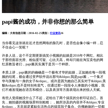
papi酱的成功，并非你想的那么简单
编辑：大有信息
日期：2016-02-25
类别：
行业资讯
16
当你看见这张就在近才忽然网络的脸孔时，是否也会像小编一样，忍
不住会心一笑呢？
许多人说，这个不定期更新搞笑小视频的姑娘是2016年个网红。相比
于那些面容光滑、相似度可疑、心比天高，终却只能在淘宝卖包的网
红原教旨者们，papi酱其实属于是另一个种群。
本质上讲，papi酱的的确确是一个极有才华的姑娘，正如她在每一段视
频的结尾，都会通过变声软件说出那句&ldquo;我是papi酱，一个集才
华与美貌与一身的女子&rdquo;。或许是因为她自己其实对于&ldquo;美
貌&rdquo;也不是特别有底气，但通过那一段段令人捧腹的小视频，我
们不难发现她在语言和模仿，以及表演等方面表现出来的惊人天赋。
有些人觉得她没什么了不起，还给出了两个搞笑的分析印证自己。首
先，她拍摄的视频场景特别粗糙；，她所涉及的内容并不&ldquo;专业
&rdquo;，无非就是紧贴生活热点的搞笑段子集合。仿佛她做的一切都